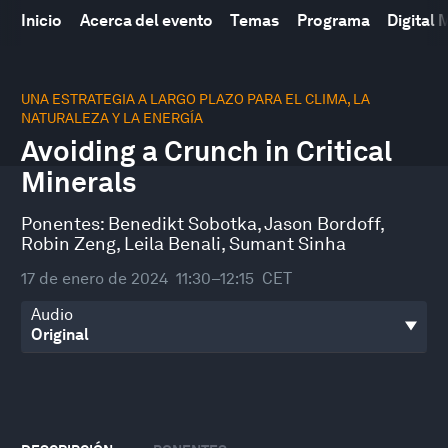
Inicio
Acerca del evento
Temas
Programa
Digital
0
seconds
UNA ESTRATEGIA A LARGO PLAZO PARA EL CLIMA, LA
of
NATURALEZA Y LA ENERGÍA
45
Avoiding a Crunch in Critical
minutes,
43
Minerals
seconds
Ponentes:
Benedikt Sobotka
,
Jason Bordoff
,
Robin Zeng
,
Leila Benali
,
Sumant Sinha
17 de enero de 2024
11:30–12:15
CET
Audio