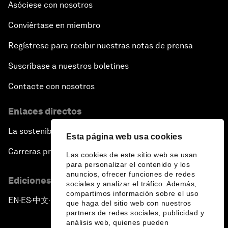
Asóciese con nosotros
Conviértase en miembro
Regístrese para recibir nuestras notas de prensa
Suscríbase a nuestros boletines
Contacte con nosotros
Enlaces directos
La sostenibilidad en el Foro
Esta página web usa cookies
Carreras profesionales
Las cookies de este sitio web se usan
para personalizar el contenido y los
anuncios, ofrecer funciones de redes
Ediciones en otros idiomas
sociales y analizar el tráfico. Además,
compartimos información sobre el uso
EN
ES
中文
日本語
▪
▪
▪
que haga del sitio web con nuestros
partners de redes sociales, publicidad y
análisis web, quienes pueden