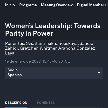
Inicio
Programa
Meeting Overview
Digital Members
0
seconds
Women’s Leadership: Towards
of
Parity in Power
39
minutes,
34
Ponentes:
Sviatlana Tsikhanouskaya
,
Saadia
seconds
Zahidi
,
Gretchen Whitmer
,
Arancha Gonzalez
Laya
19 de enero de 2023
15:45–16:30
CET
Audio
DESCRIPCIÓN
PONENTES