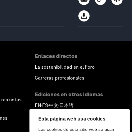
Enlaces directos
La sostenibilidad en el Foro
Carreras profesionales
Ediciones en otros idiomas
tras notas
EN
ES
中文
日本語
▪
▪
▪
ines
Esta página web usa cookies
Las cookies de este sitio web se usan