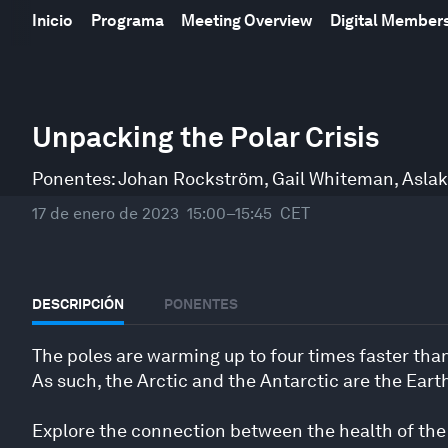
Inicio
Programa
Meeting Overview
Digital Member
0
seconds
Unpacking the Polar Crisis
of
48
minutes,
Ponentes:
Johan Rockström
,
Gail Whiteman
,
Asla
10
seconds
Volume
17 de enero de 2023
15:00–15:45
CET
90%
DESCRIPCIÓN
PONENTES
The poles are warming up to four times faster than 
As such, the Arctic and the Antarctic are the Eart
Explore the connection between the health of the