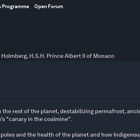
s Programme
Open Forum
k Holmberg
,
H.S.H. Prince Albert II of Monaco
the rest of the planet, destabilizing permafrost, ancie
h’s "canary in the coalmine".
 poles and the health of the planet and how Indigeno