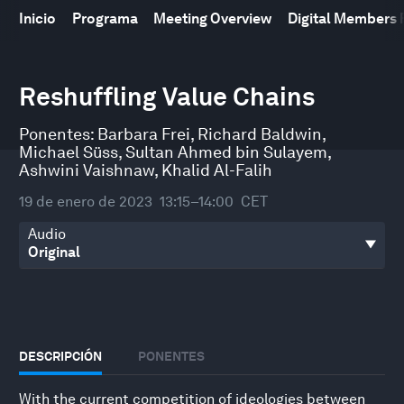
Inicio
Programa
Meeting Overview
Digital Members
0
seconds
Reshuffling Value Chains
of
45
minutes,
Ponentes:
Barbara Frei
,
Richard Baldwin
,
32
Michael Süss
,
Sultan Ahmed bin Sulayem
,
seconds
Ashwini Vaishnaw
,
Khalid Al-Falih
19 de enero de 2023
13:15–14:00
CET
Audio
DESCRIPCIÓN
PONENTES
With the current competition of ideologies between