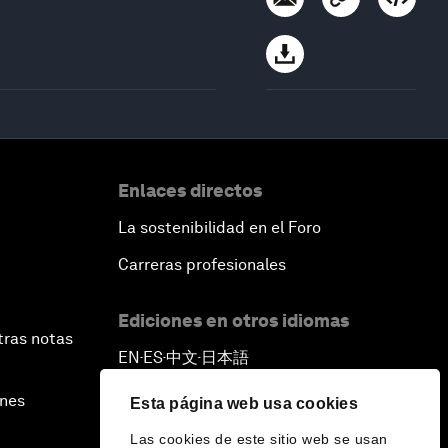
Enlaces directos
La sostenibilidad en el Foro
Carreras profesionales
Ediciones en otros idiomas
tras notas
EN
ES
中文
日本語
▪
▪
▪
ines
Esta página web usa cookies
Las cookies de este sitio web se usan