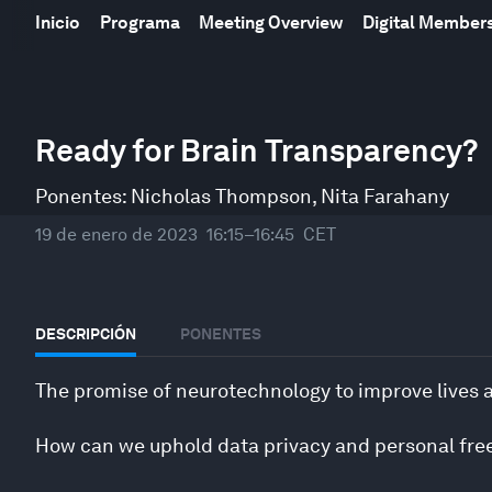
Inicio
Programa
Meeting Overview
Digital Member
0
seconds
Ready for Brain Transparency?
of
30
minutes,
Ponentes:
Nicholas Thompson
,
Nita Farahany
27
seconds
Volume
19 de enero de 2023
16:15–16:45
CET
90%
DESCRIPCIÓN
PONENTES
The promise of neurotechnology to improve lives a
How can we uphold data privacy and personal fre