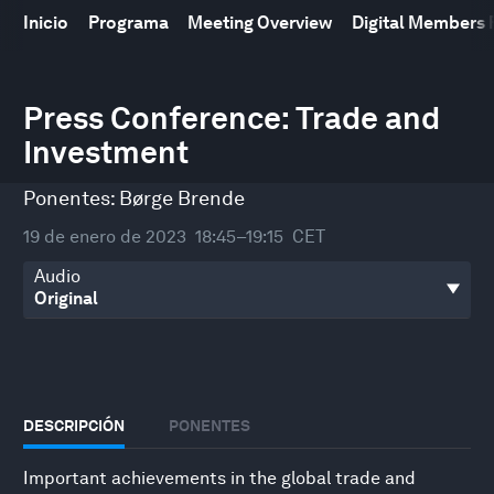
Inicio
Programa
Meeting Overview
Digital Members
0
seconds
Press Conference: Trade and
of
Investment
33
minutes,
16
Ponentes:
Børge Brende
seconds
19 de enero de 2023
18:45–19:15
CET
Audio
DESCRIPCIÓN
PONENTES
Important achievements in the global trade and