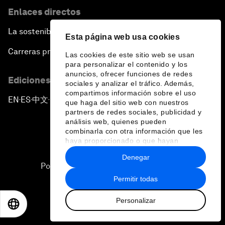
Enlaces directos
La sostenibilidad en el Foro
Esta página web usa cookies
Carreras profesionales
Las cookies de este sitio web se usan
para personalizar el contenido y los
anuncios, ofrecer funciones de redes
Ediciones en otros idiomas
sociales y analizar el tráfico. Además,
compartimos información sobre el uso
EN
ES
中文
日本語
▪
▪
▪
que haga del sitio web con nuestros
partners de redes sociales, publicidad y
análisis web, quienes pueden
combinarla con otra información que les
haya proporcionado o que hayan
recopilado a partir del uso que haya
Denegar
hecho de sus servicios.
Política de privacidad y normas de uso
Permitir todas
Sitemap
Personalizar
©
2026
Foro Económico Mundial
EN
ES
中文
日本語