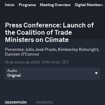
Inicio
Programa
Meeting Overview
Digital Members
0
seconds
Press Conference: Launch of
of
the Coalition of Trade
27
minutes,
Ministers on Climate
23
seconds
Ponentes:
Julio José Prado
,
Kimberley Botwright
,
Damien O'Connor
19 de enero de 2023
17:15–17:45
CET
Audio
DESCRIPCIÓN
PONENTES