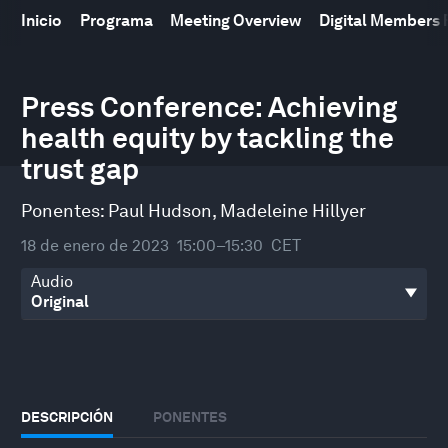
Inicio
Programa
Meeting Overview
Digital Members
0
seconds
Press Conference: Achieving
of
health equity by tackling the
29
minutes,
trust gap
24
seconds
Ponentes:
Paul Hudson
,
Madeleine Hillyer
18 de enero de 2023
15:00–15:30
CET
Audio
DESCRIPCIÓN
PONENTES