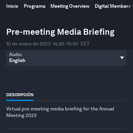
Inicio
Programa
Meeting Overview
Digital Members
0
seconds
Pre-meeting Media Briefing
of
45
minutes,
10 de enero de 2023
14:30–15:30
CET
14
seconds
Audio
DESCRIPCIÓN
Virtual pre-meeting media briefing for the Annual
Meeting 2023