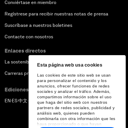
Conviértase en miembro
Regístrese para recibir nuestras notas de prensa
Suscríbase a nuestros boletines
Contacte con nosotros
Enlaces directos
La sostenibilidad en el Foro
Esta página web usa cookies
Carreras profesionales
Las cookies de este sitio web se usan
para personalizar el contenido y los
anuncios, ofrecer funciones de redes
Ediciones en otros idiomas
sociales y analizar el tráfico. Además,
compartimos información sobre el uso
EN
ES
中文
日本語
▪
▪
▪
que haga del sitio web con nuestros
partners de redes sociales, publicidad y
análisis web, quienes pueden
combinarla con otra información que les
haya proporcionado o que hayan