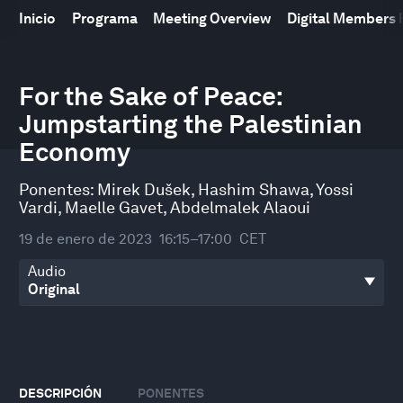
Inicio
Programa
Meeting Overview
Digital Members
0
seconds
For the Sake of Peace:
of
Jumpstarting the Palestinian
51
minutes,
Economy
24
seconds
Ponentes:
Mirek Dušek
,
Hashim Shawa
,
Yossi
Vardi
,
Maelle Gavet
,
Abdelmalek Alaoui
19 de enero de 2023
16:15–17:00
CET
Audio
DESCRIPCIÓN
PONENTES