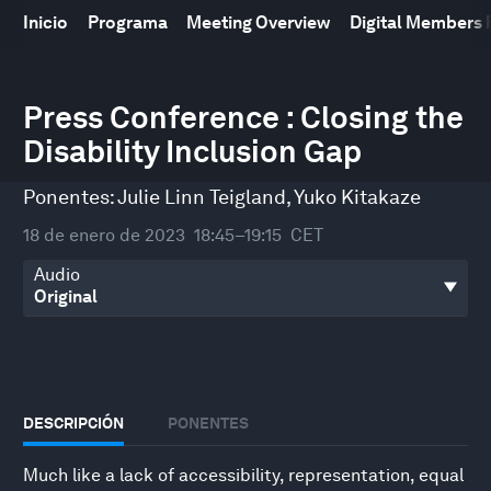
Inicio
Programa
Meeting Overview
Digital Members
0
seconds
Press Conference : Closing the
of
Disability Inclusion Gap
27
minutes,
2
Ponentes:
Julie Linn Teigland
,
Yuko Kitakaze
seconds
18 de enero de 2023
18:45–19:15
CET
Audio
DESCRIPCIÓN
PONENTES
Much like a lack of accessibility, representation, equal