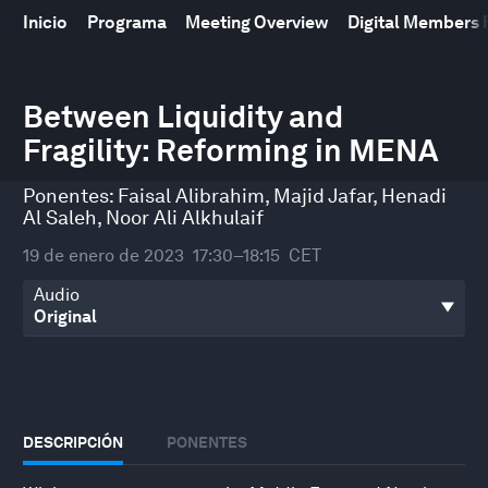
Inicio
Programa
Meeting Overview
Digital Members
0
seconds
Between Liquidity and
of
Fragility: Reforming in MENA
51
minutes,
42
Ponentes:
Faisal Alibrahim
,
Majid Jafar
,
Henadi
seconds
Al Saleh
,
Noor Ali Alkhulaif
19 de enero de 2023
17:30–18:15
CET
Audio
DESCRIPCIÓN
PONENTES