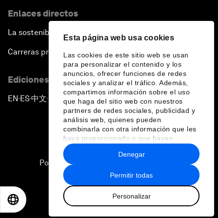
Enlaces directos
La sostenibilidad en el Foro
Esta página web usa cookies
Carreras profesionales
Las cookies de este sitio web se usan
para personalizar el contenido y los
anuncios, ofrecer funciones de redes
Ediciones en otros idiomas
sociales y analizar el tráfico. Además,
compartimos información sobre el uso
EN
ES
中文
日本語
▪
▪
▪
que haga del sitio web con nuestros
partners de redes sociales, publicidad y
análisis web, quienes pueden
combinarla con otra información que les
haya proporcionado o que hayan
recopilado a partir del uso que haya
Denegar
hecho de sus servicios.
Política de privacidad y normas de uso
Permitir todas
Sitemap
Personalizar
©
2026
Foro Económico Mundial
EN
ES
中文
日本語