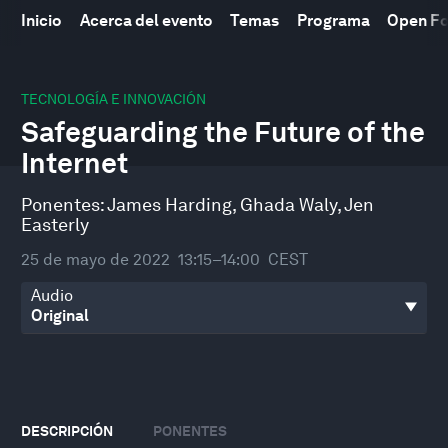
Inicio
Acerca del evento
Temas
Programa
Open F
0
seconds
TECNOLOGÍA E INNOVACIÓN
of
Safeguarding the Future of the
46
minutes,
Internet
16
seconds
Ponentes:
James Harding
,
Ghada Waly
,
Jen
Easterly
25 de mayo de 2022
13:15–14:00
CEST
Audio
DESCRIPCIÓN
PONENTES