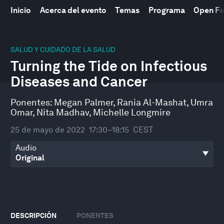
Inicio
Acerca del evento
Temas
Programa
Open F
0
seconds
SALUD Y CUIDADO DE LA SALUD
of
Turning the Tide on Infectious
46
minutes,
Diseases and Cancer
46
seconds
Ponentes:
Megan Palmer
,
Rania Al-Mashat
,
Umra
Omar
,
Nita Madhav
,
Michelle Longmire
25 de mayo de 2022
17:30–18:15
CEST
Audio
DESCRIPCIÓN
PONENTES