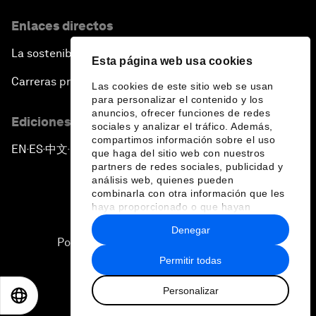
Enlaces directos
La sostenibilidad en el Foro
Esta página web usa cookies
Carreras profesionales
Las cookies de este sitio web se usan
para personalizar el contenido y los
anuncios, ofrecer funciones de redes
Ediciones en otros idiomas
sociales y analizar el tráfico. Además,
compartimos información sobre el uso
EN
ES
中文
日本語
▪
▪
▪
que haga del sitio web con nuestros
partners de redes sociales, publicidad y
análisis web, quienes pueden
combinarla con otra información que les
haya proporcionado o que hayan
recopilado a partir del uso que haya
Denegar
hecho de sus servicios.
Política de privacidad y normas de uso
Permitir todas
Sitemap
Personalizar
©
2026
Foro Económico Mundial
EN
ES
中文
日本語