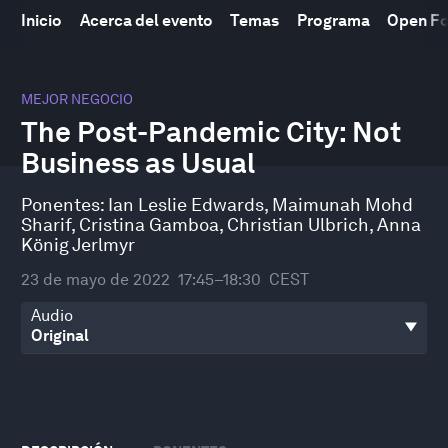
Inicio
Acerca del evento
Temas
Programa
Open F
0
seconds
MEJOR NEGOCIO
of
The Post-Pandemic City: Not
49
minutes,
Business as Usual
6
seconds
Ponentes:
Ian Leslie Edwards
,
Maimunah Mohd
Sharif
,
Cristina Gamboa
,
Christian Ulbrich
,
Anna
König Jerlmyr
23 de mayo de 2022
17:45–18:30
CEST
Audio