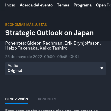
Inicio
Acerca del evento
Temas
Programa
Open F
0
seconds
ECONOMÍAS MÁS JUSTAS
of
Strategic Outlook on Japan
45
minutes,
27
Ponentes:
Gideon Rachman
,
Erik Brynjolfsson
,
seconds
Heizo Takenaka
,
Keiko Tashiro
25 de mayo de 2022
09:00–09:45
CEST
Audio
DESCRIPCIÓN
PONENTES
From shaping the concrete plan and implementing