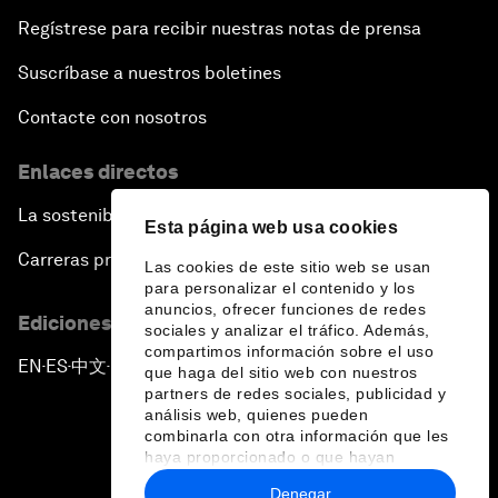
Regístrese para recibir nuestras notas de prensa
Suscríbase a nuestros boletines
Contacte con nosotros
Enlaces directos
La sostenibilidad en el Foro
Esta página web usa cookies
Carreras profesionales
Las cookies de este sitio web se usan
para personalizar el contenido y los
anuncios, ofrecer funciones de redes
Ediciones en otros idiomas
sociales y analizar el tráfico. Además,
compartimos información sobre el uso
EN
ES
中文
日本語
▪
▪
▪
que haga del sitio web con nuestros
partners de redes sociales, publicidad y
análisis web, quienes pueden
combinarla con otra información que les
haya proporcionado o que hayan
recopilado a partir del uso que haya
Denegar