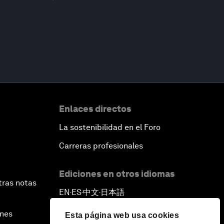
Enlaces directos
La sostenibilidad en el Foro
Carreras profesionales
Ediciones en otros idiomas
tras notas
EN
ES
中文
日本語
▪
▪
▪
ines
Esta página web usa cookies