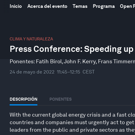
Inicio
Acerca del evento
Temas
Programa
Open 
0
seconds
CLIMA Y NATURALEZA
of
Press Conference: Speeding up 
30
minutes,
48
Ponentes:
Fatih Birol
,
John F. Kerry
,
Frans Timmer
seconds
Volume
90%
24 de mayo de 2022
11:45–12:15
CEST
DESCRIPCIÓN
PONENTES
With the current global energy crisis and a fast c
countries and companies must urgently act to get o
leaders from the public and private sectors as the