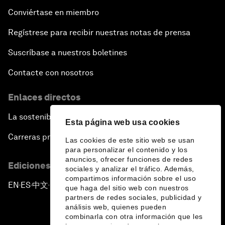
Conviértase en miembro
Regístrese para recibir nuestras notas de prensa
Suscríbase a nuestros boletines
Contacte con nosotros
Enlaces directos
La sostenibilidad en el Foro
Esta página web usa cookies
Carreras profesionales
Las cookies de este sitio web se usan
para personalizar el contenido y los
anuncios, ofrecer funciones de redes
Ediciones en otros idiomas
sociales y analizar el tráfico. Además,
compartimos información sobre el uso
EN
ES
中文
日本語
▪
▪
▪
que haga del sitio web con nuestros
partners de redes sociales, publicidad y
análisis web, quienes pueden
combinarla con otra información que les