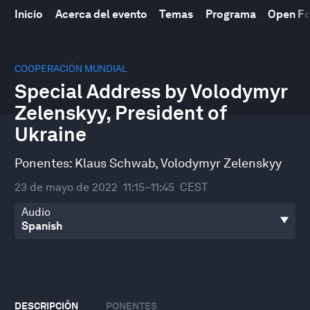
Inicio
Acerca del evento
Temas
Programa
Open F
0
seconds
COOPERACIÓN MUNDIAL
of
Special Address by Volodymyr
36
minutes,
Zelenskyy, President of
1
second
Ukraine
Ponentes:
Klaus Schwab
,
Volodymyr Zelenskyy
23 de mayo de 2022
11:15–11:45
CEST
Audio
DESCRIPCIÓN
PONENTES