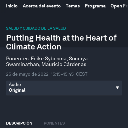
Inicio
Acerca del evento
Temas
Programa
Open F
0
seconds
SALUD Y CUIDADO DE LA SALUD
of
Putting Health at the Heart of
32
minutes,
Climate Action
13
seconds
Ponentes:
Feike Sybesma
,
Soumya
Swaminathan
,
Mauricio Cárdenas
25 de mayo de 2022
15:15–15:45
CEST
Audio
DESCRIPCIÓN
PONENTES