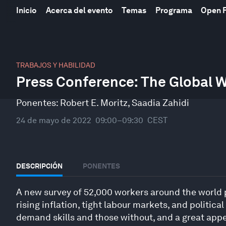
Inicio
Acerca del evento
Temas
Programa
Open 
0
seconds
TRABAJOS Y HABILIDAD
of
Press Conference: The Global 
33
minutes,
22
Ponentes:
Robert E. Moritz
,
Saadia Zahidi
seconds
Volume
90%
24 de mayo de 2022
09:00–09:30
CEST
DESCRIPCIÓN
PONENTES
A new survey of 52,000 workers around the world pa
rising inflation, tight labour markets, and politic
demand skills and those without, and a great app