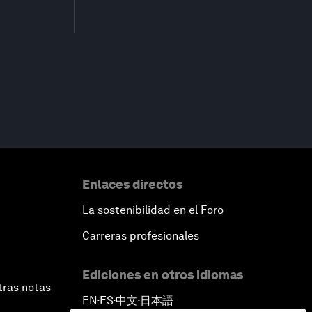
Enlaces directos
La sostenibilidad en el Foro
Carreras profesionales
Ediciones en otros idiomas
tras notas
EN
ES
中文
日本語
▪
▪
▪