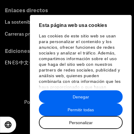
Enlaces directos
La sostenibilidad en el Foro
Esta página web usa cookies
Carreras profesionales
Las cookies de este sitio web se usan
para personalizar el contenido y los
anuncios, ofrecer funciones de redes
Ediciones en otros idiomas
sociales y analizar el tráfico. Además,
compartimos información sobre el uso
EN
ES
中文
日本語
▪
▪
▪
que haga del sitio web con nuestros
partners de redes sociales, publicidad y
análisis web, quienes pueden
combinarla con otra información que les
haya proporcionado o que hayan
recopilado a partir del uso que haya
Denegar
hecho de sus servicios.
Política de privacidad y normas de uso
Permitir todas
Sitemap
Personalizar
©
2026
Foro Económico Mundial
EN
ES
中文
日本語