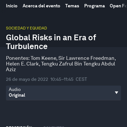
Inicio
Acerca del evento
Temas
Programa
Open F
0
seconds
SOCIEDAD Y EQUIDAD
of
Global Risks in an Era of
1
hour,
Turbulence
58
seconds
Ponentes:
Tom Keene
,
Sir Lawrence Freedman
,
Helen E. Clark
,
Tengku Zafrul Bin Tengku Abdul
Aziz
26 de mayo de 2022
10:45–11:45
CEST
Audio