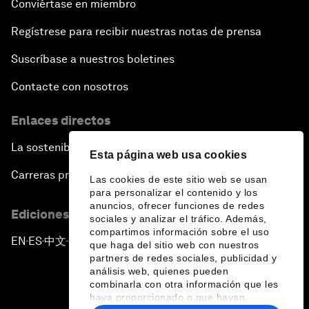
Conviértase en miembro
Regístrese para recibir nuestras notas de prensa
Suscríbase a nuestros boletines
Contacte con nosotros
Enlaces directos
La sostenibilidad en el Foro
Esta página web usa cookies
Carreras profesionales
Las cookies de este sitio web se usan
para personalizar el contenido y los
anuncios, ofrecer funciones de redes
Ediciones en otros idiomas
sociales y analizar el tráfico. Además,
compartimos información sobre el uso
EN
ES
中文
日本語
▪
▪
▪
que haga del sitio web con nuestros
partners de redes sociales, publicidad y
análisis web, quienes pueden
combinarla con otra información que les
haya proporcionado o que hayan