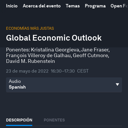
Inicio
Acerca del evento
Temas
Programa
Open F
0
seconds
ECONOMÍAS MÁS JUSTAS
of
Global Economic Outlook
1
hour,
5
Ponentes:
Kristalina Georgieva
,
Jane Fraser
,
minutes,
François Villeroy de Galhau
,
Geoff Cutmore
,
17
seconds
David M. Rubenstein
23 de mayo de 2022
16:30–17:30
CEST
Audio
DESCRIPCIÓN
PONENTES