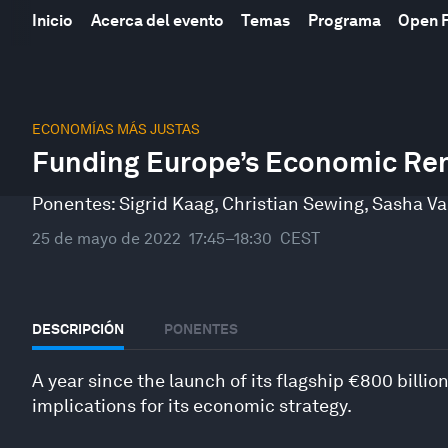
Inicio
Acerca del evento
Temas
Programa
Open 
0
seconds
ECONOMÍAS MÁS JUSTAS
of
Funding Europe’s Economic Re
46
minutes,
26
Ponentes:
Sigrid Kaag
,
Christian Sewing
,
Sasha Va
seconds
Volume
90%
25 de mayo de 2022
17:45–18:30
CEST
DESCRIPCIÓN
PONENTES
A year since the launch of its flagship €800 billio
implications for its economic strategy.