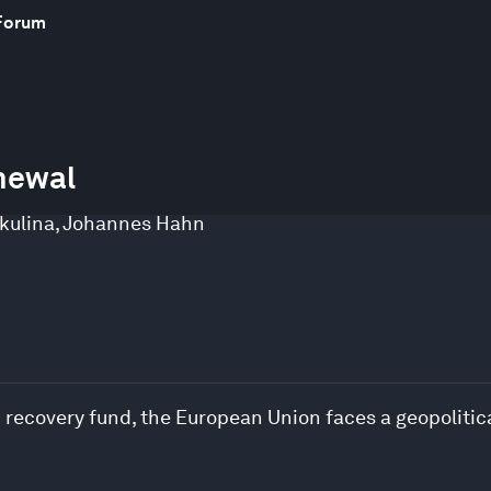
Forum
newal
kulina
,
Johannes Hahn
n recovery fund, the European Union faces a geopolitica