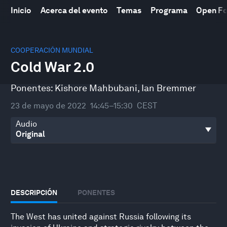
Inicio
Acerca del evento
Temas
Programa
Open F
0
seconds
COOPERACIÓN MUNDIAL
of
Cold War 2.0
49
minutes,
37
Ponentes:
Kishore Mahbubani
,
Ian Bremmer
seconds
23 de mayo de 2022
14:45–15:30
CEST
Audio
DESCRIPCIÓN
PONENTES
The West has united against Russia following its