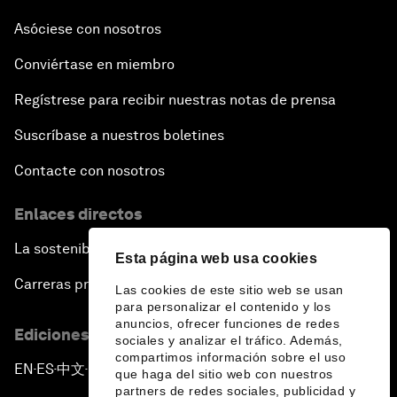
Asóciese con nosotros
Conviértase en miembro
Regístrese para recibir nuestras notas de prensa
Suscríbase a nuestros boletines
Contacte con nosotros
Enlaces directos
La sostenibilidad en el Foro
Esta página web usa cookies
Carreras profesionales
Las cookies de este sitio web se usan
para personalizar el contenido y los
anuncios, ofrecer funciones de redes
Ediciones en otros idiomas
sociales y analizar el tráfico. Además,
compartimos información sobre el uso
EN
ES
中文
日本語
▪
▪
▪
que haga del sitio web con nuestros
partners de redes sociales, publicidad y