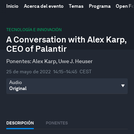
Inicio
Acerca del evento
Temas
Programa
Open F
0
seconds
TECNOLOGÍA E INNOVACIÓN
of
A Conversation with Alex Karp,
31
minutes,
CEO of Palantir
21
seconds
Ponentes:
Alex Karp
,
Uwe J. Heuser
25 de mayo de 2022
14:15–14:45
CEST
Audio
DESCRIPCIÓN
PONENTES