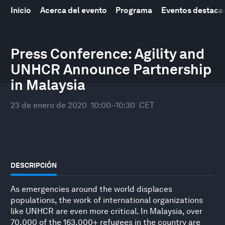
Inicio
Acerca del evento
Programa
Eventos destaca
Reunión Anual del Foro Económico Mundial
21
–
24 enero 2020
Press Conference: Agility and
UNHCR Announce Partnership
in Malaysia
23 de enero de 2020
10:00–10:30
CET
DESCRIPCIÓN
As emergencies around the world displaces
populations, the work of international organizations
like UNHCR are even more critical. In Malaysia, over
70,000 of the 163,000+ refugees in the country are