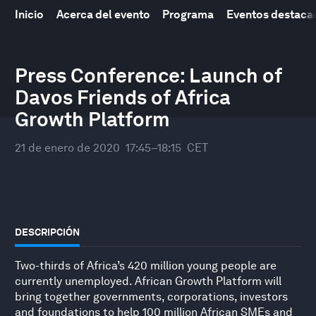
Inicio
Acerca del evento
Programa
Eventos destaca
Reunión Anual del Foro Económico Mundial
21
–
24 enero 2020
Press Conference: Launch of
Davos Friends of Africa
Growth Platform
21 de enero de 2020
17:45–18:15
CET
DESCRIPCIÓN
Two-thirds of Africa’s 420 million young people are
currently unemployed. African Growth Platform will
bring together governments, corporations, investors
and foundations to help 100 million African SMEs and