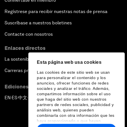
Conviértase en miembro
Regístrese para recibir nuestras notas de prensa
Suscríbase a nuestros boletines
Contacte con nosotros
Enlaces directos
La sostenibilidad en el Foro
Esta página web usa cookies
Carreras profesionales
Las cookies de este sitio web se usan
para personalizar el contenido y los
anuncios, ofrecer funciones de redes
Ediciones en otros idiomas
sociales y analizar el tráfico. Además,
compartimos información sobre el uso
EN
ES
中文
日本語
▪
▪
▪
que haga del sitio web con nuestros
partners de redes sociales, publicidad y
análisis web, quienes pueden
combinarla con otra información que les
haya proporcionado o que hayan
recopilado a partir del uso que haya