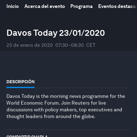
Inicio
Acerca del evento
Programa
Eventos destaca
Reunión Anual del Foro Económico Mundial
21
–
24 enero 2020
Davos Today 23/01/2020
23 de enero de 2020
07:30–08:30
CET
DESCRIPCIÓN
Davos Today is the morning news programme for the
World Economic Forum. Join Reuters for live
discussions with policy makers, top executives and
thought leaders from around the globe.
COMPARTIR CHARLA