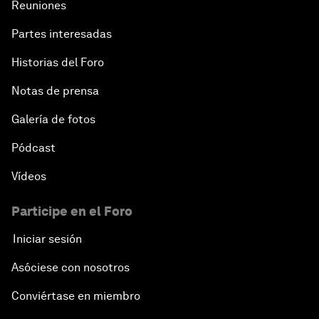
Reuniones
Partes interesadas
Radically Reinventing Social Systems
Historias del Foro
Welcoming Remarks and Special Address
Notas de prensa
Shaping Globalization 4.0
Galería de fotos
Pódcast
Automated Markets
Vídeos
Peace and Reconciliation in a Multipolar World
Participe en el Foro
Managing a Global Garbage Crisis
Iniciar sesión
Asóciese con nosotros
Plastic Pollution: An End in Sight?
Conviértase en miembro
Nuclear Brinksmanship