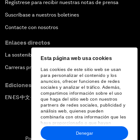
Regístrese para recibir nuestras notas de prensa
Close Encounters with Jane Goodall and Skye
Suscríbase a nuestros boletines
Meaker
Contacte con nosotros
Advancing the Belt and Road Initiative: China’s
Enlaces directos
Trillion-Dollar Vision
La sostenibilidad en el Foro
Esta página web usa cookies
Strategic Outlook on South Asia
Carreras profesionales
Las cookies de este sitio web se usan
para personalizar el contenido y los
Future Frontiers of Technology Control
anuncios, ofrecer funciones de redes
Ediciones en otros idiomas
sociales y analizar el tráfico. Además,
compartimos información sobre el uso
Media Freedom in Crisis
EN
ES
中文
日本語
▪
▪
▪
que haga del sitio web con nuestros
partners de redes sociales, publicidad y
análisis web, quienes pueden
Achieving a Single Market in Africa
combinarla con otra información que les
haya proporcionado o que hayan
recopilado a partir del uso que haya
A Conversation with Sir David Attenborough and
Denegar
hecho de sus servicios.
HRH The Duke of Cambridge
Política de privacidad y normas de uso