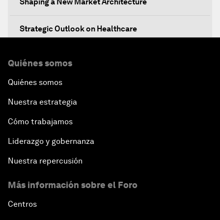
Shaping a New Market Architecture
Strategic Outlook on Healthcare
Designing for Everyone
Quiénes somos
Quiénes somos
Water for Life
Nuestra estrategia
Rethinking Global Financial Risk
Cómo trabajamos
Strategic Outlook on the Digital Economy
Liderazgo y gobernanza
Nuestra repercusión
Strategic Outlook on Consumption
Más información sobre el Foro
The Modern History of Globalization
Centros
The Collapse of Cryptocurrency