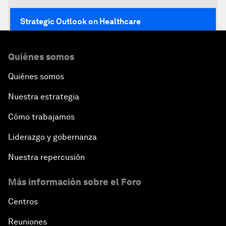
Strategic Outlook on Healthcare
Designing for Everyone
Quiénes somos
Quiénes somos
Water for Life
Nuestra estrategia
Rethinking Global Financial Risk
Cómo trabajamos
Strategic Outlook on the Digital Economy
Liderazgo y gobernanza
Nuestra repercusión
Strategic Outlook on Consumption
Más información sobre el Foro
The Modern History of Globalization
Centros
The Collapse of Cryptocurrency
Reuniones