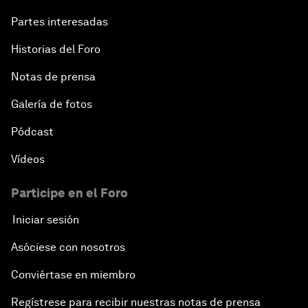
Partes interesadas
Radically Reinventing Social Systems
Historias del Foro
Welcoming Remarks and Special Address
Notas de prensa
Shaping Globalization 4.0
Galería de fotos
Pódcast
Automated Markets
Vídeos
Peace and Reconciliation in a Multipolar World
Participe en el Foro
Managing a Global Garbage Crisis
Iniciar sesión
Asóciese con nosotros
Plastic Pollution: An End in Sight?
Conviértase en miembro
Nuclear Brinksmanship
Regístrese para recibir nuestras notas de prensa