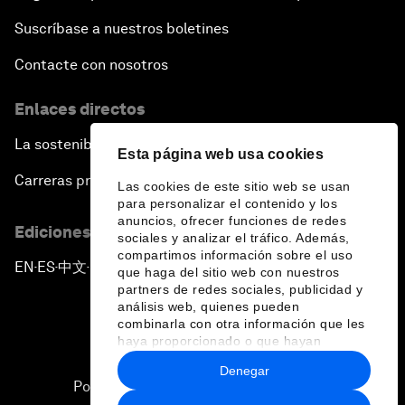
Close Encounters with Jane Goodall and Skye
Suscríbase a nuestros boletines
Meaker
Contacte con nosotros
Advancing the Belt and Road Initiative: China’s
Enlaces directos
Trillion-Dollar Vision
La sostenibilidad en el Foro
Esta página web usa cookies
Strategic Outlook on South Asia
Carreras profesionales
Las cookies de este sitio web se usan
para personalizar el contenido y los
Future Frontiers of Technology Control
anuncios, ofrecer funciones de redes
Ediciones en otros idiomas
sociales y analizar el tráfico. Además,
compartimos información sobre el uso
Media Freedom in Crisis
EN
ES
中文
日本語
▪
▪
▪
que haga del sitio web con nuestros
partners de redes sociales, publicidad y
análisis web, quienes pueden
Achieving a Single Market in Africa
combinarla con otra información que les
haya proporcionado o que hayan
recopilado a partir del uso que haya
A Conversation with Sir David Attenborough and
Denegar
hecho de sus servicios.
HRH The Duke of Cambridge
Política de privacidad y normas de uso