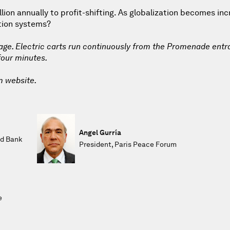
ion annually to profit-shifting. As globalization becomes inc
tion systems?
lage. Electric carts run continuously from the Promenade entr
 four minutes.
m website.
Angel Gurría
ld Bank
President, Paris Peace Forum
e