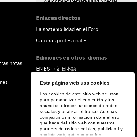
Welcoming Remarks and Special
Address
Enlaces directos
Shaping Globalization 4.0
La sostenibilidad en el Foro
Carreras profesionales
Automated Markets
Ediciones en otros idiomas
Peace and Reconciliation in a
tras notas
Multipolar World
EN
ES
中文
日本語
▪
▪
▪
Managing a Global Garbage Crisis
ines
Esta página web usa cookies
Las cookies de este sitio web se usan
Plastic Pollution: An End in Sight?
para personalizar el contenido y los
anuncios, ofrecer funciones de redes
sociales y analizar el tráfico. Además,
Nuclear Brinksmanship
compartimos información sobre el uso
que haga del sitio web con nuestros
partners de redes sociales, publicidad y
Close Encounters with Jane
análisis web, quienes pueden