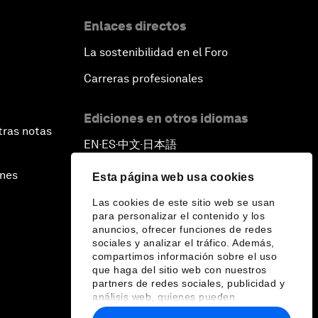
An Insight, An Idea with Cate
Blanchett
Enlaces directos
La sostenibilidad en el Foro
Strategic Outlook: Eurasia
Carreras profesionales
Reconnecting Refugees
Ediciones en otros idiomas
tras notas
Bio-Inspired Innovation Unleashed
EN
ES
中文
日本語
▪
▪
▪
An Insight, An Idea with Shah Rukh
ines
Esta página web usa cookies
Khan
Las cookies de este sitio web se usan
para personalizar el contenido y los
Can We Live with Monopolies?
anuncios, ofrecer funciones de redes
sociales y analizar el tráfico. Además,
compartimos información sobre el uso
Gender, Power and Stemming
que haga del sitio web con nuestros
Sexual Harassment
partners de redes sociales, publicidad y
análisis web, quienes pueden
combinarla con otra información que les