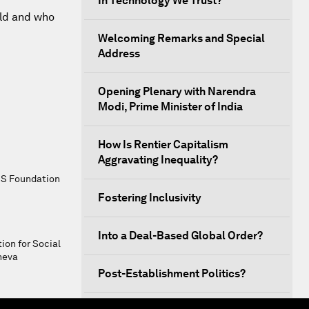
In Technology We Trust?
rld and who
Welcoming Remarks and Special
Address
Opening Plenary with Narendra
Modi, Prime Minister of India
How Is Rentier Capitalism
Aggravating Inequality?
DS Foundation
Fostering Inclusivity
Into a Deal-Based Global Order?
on for Social
neva
Post-Establishment Politics?