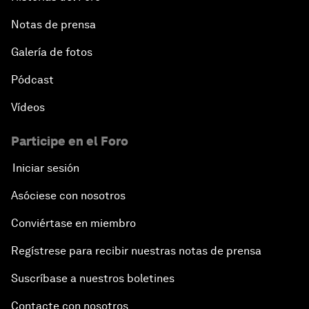
Notas de prensa
An Insight, An Idea with Cate Blanchett
Galería de fotos
Strategic Outlook: Eurasia
Pódcast
Reconnecting Refugees
Vídeos
Bio-Inspired Innovation Unleashed
Participe en el Foro
Iniciar sesión
An Insight, An Idea with Shah Rukh Khan
Asóciese con nosotros
Can We Live with Monopolies?
Conviértase en miembro
Regístrese para recibir nuestras notas de prensa
Gender, Power and Stemming Sexual Harassment
Suscríbase a nuestros boletines
Global Science Outlook
Contacte con nosotros