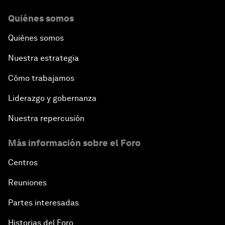
Why Is Our World Fractured?
Quiénes somos
Quiénes somos
In Technology We Trust?
Nuestra estrategia
Welcoming Remarks and Special Address
Cómo trabajamos
Opening Plenary with Narendra Modi, Prime
Liderazgo y gobernanza
Minister of India
Nuestra repercusión
How Is Rentier Capitalism Aggravating Inequality?
Más información sobre el Foro
Fostering Inclusivity
Centros
Reuniones
Into a Deal-Based Global Order?
Partes interesadas
Post-Establishment Politics?
Historias del Foro