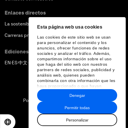
Next-Generation Storytellers
Enlaces directos
Saving Economic Globalization from Itself
La sostenibilidad en el Foro
Esta página web usa cookies
Carreras profesionales
Las cookies de este sitio web se usan
How Is China Leading the World?
para personalizar el contenido y los
anuncios, ofrecer funciones de redes
Ediciones en otros idiomas
sociales y analizar el tráfico. Además,
Towards Better Capitalism
compartimos información sobre el uso
EN
ES
中文
日本語
▪
▪
▪
que haga del sitio web con nuestros
partners de redes sociales, publicidad y
Pioneering the Future of Governance in the Arab
análisis web, quienes pueden
World
combinarla con otra información que les
haya proporcionado o que hayan
recopilado a partir del uso que haya
A New Era for Energy Politics
Denegar
hecho de sus servicios.
Política de privacidad y normas de uso
Permitir todas
The Weaponization of Culture
Sitemap
Personalizar
©
2026
Foro Económico Mundial
EN
ES
中文
日本語
Special Address by Justin Trudeau, Prime Minister