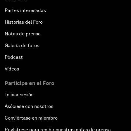
Into a Deal-Based Global Order?
Partes interesadas
Post-Establishment Politics?
Historias del Foro
Notas de prensa
An Insight, An Idea with Cate Blanchett
Galería de fotos
Strategic Outlook: Eurasia
Pódcast
Reconnecting Refugees
Vídeos
Bio-Inspired Innovation Unleashed
Participe en el Foro
Iniciar sesión
An Insight, An Idea with Shah Rukh Khan
Asóciese con nosotros
Can We Live with Monopolies?
Conviértase en miembro
Regístrese para recibir nuestras notas de prensa
Gender, Power and Stemming Sexual Harassment