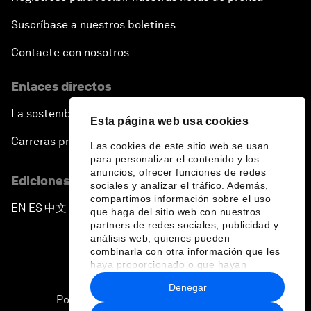
Suscríbase a nuestros boletines
Global Science Outlook
Contacte con nosotros
Next-Generation Storytellers
Enlaces directos
Saving Economic Globalization from Itself
La sostenibilidad en el Foro
Esta página web usa cookies
Carreras profesionales
Las cookies de este sitio web se usan
How Is China Leading the World?
para personalizar el contenido y los
anuncios, ofrecer funciones de redes
Ediciones en otros idiomas
sociales y analizar el tráfico. Además,
Towards Better Capitalism
compartimos información sobre el uso
EN
ES
中文
日本語
▪
▪
▪
que haga del sitio web con nuestros
partners de redes sociales, publicidad y
Pioneering the Future of Governance in the Arab
análisis web, quienes pueden
World
combinarla con otra información que les
haya proporcionado o que hayan
recopilado a partir del uso que haya
A New Era for Energy Politics
Denegar
hecho de sus servicios.
Política de privacidad y normas de uso