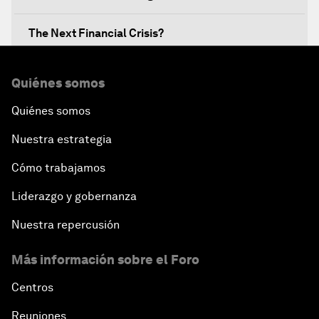
The Next Financial Crisis?
Why Is Our World Fractured?
Quiénes somos
Quiénes somos
In Technology We Trust?
Nuestra estrategia
Welcoming Remarks and Special Address
Cómo trabajamos
Opening Plenary with Narendra Modi, Prime
Liderazgo y gobernanza
Minister of India
Nuestra repercusión
How Is Rentier Capitalism Aggravating Inequality?
Más información sobre el Foro
Fostering Inclusivity
Centros
Reuniones