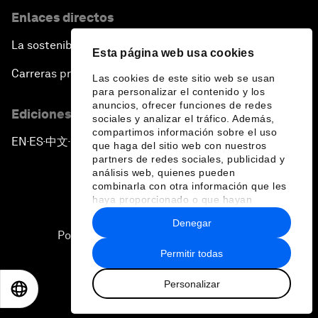
An Insight, An Idea with Guy Standing
Enlaces directos
A Conversation with John Kerry: Diplomacy in an
La sostenibilidad en el Foro
Esta página web usa cookies
Era of Disruption
Carreras profesionales
Las cookies de este sitio web se usan
para personalizar el contenido y los
Ending Corruption
anuncios, ofrecer funciones de redes
Ediciones en otros idiomas
sociales y analizar el tráfico. Además,
compartimos información sobre el uso
Rebuilding Trust in the Healthcare Industry
EN
ES
中文
日本語
▪
▪
▪
que haga del sitio web con nuestros
partners de redes sociales, publicidad y
análisis web, quienes pueden
The New Lead Characters
combinarla con otra información que les
haya proporcionado o que hayan
recopilado a partir del uso que haya
Terrorism in the Digital Age
Denegar
hecho de sus servicios.
Política de privacidad y normas de uso
Permitir todas
Global Growth Markets Outlook
Sitemap
Personalizar
©
2026
Foro Económico Mundial
EN
ES
中文
日本語
Smart Policy for a Digital Economy