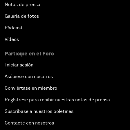
Notas de prensa
Outlook for the United States
Galería de fotos
Pódcast
Advancing the Sustainable Development Agenda
Vídeos
Artificial Intelligence
Participe en el Foro
A Conversation with Adel Al Jubeir on Middle East
Iniciar sesión
Security
Asóciese con nosotros
Powering Africa
Conviértase en miembro
Regístrese para recibir nuestras notas de prensa
An Insight, An Idea with Shakira
Suscríbase a nuestros boletines
Who Can Lead a Multipolar World?
Contacte con nosotros