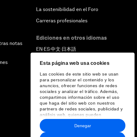
La sostenibilidad en el Foro
Outlook for the United States
Carreras profesionales
Advancing the Sustainable
Development Agenda
Ediciones en otros idiomas
tras notas
EN
ES
中文
日本語
▪
▪
▪
Artificial Intelligence
ines
Esta página web usa cookies
A Conversation with Adel Al Jubeir
Las cookies de este sitio web se usan
on Middle East Security
para personalizar el contenido y los
anuncios, ofrecer funciones de redes
sociales y analizar el tráfico. Además,
Powering Africa
compartimos información sobre el uso
que haga del sitio web con nuestros
partners de redes sociales, publicidad y
An Insight, An Idea with Shakira
análisis web, quienes pueden
combinarla con otra información que les
Denegar
haya proporcionado o que hayan
Who Can Lead a Multipolar World?
recopilado a partir del uso que haya