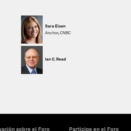
Sara Eisen
Anchor, CNBC
Ian C. Read
ación sobre el Foro
Participe en el Foro