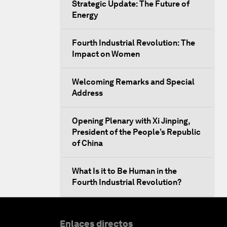
Strategic Update: The Future of
Energy
Fourth Industrial Revolution: The
Impact on Women
Welcoming Remarks and Special
Address
Opening Plenary with Xi Jinping,
President of the People’s Republic
of China
What Is it to Be Human in the
Fourth Industrial Revolution?
An Insight, An Idea with Matt
Damon and Gary White
Enlaces directos