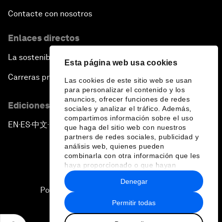
Who Can Lead a Multipolar World?
Contacte con nosotros
An Insight, An Idea with Guy Standing
Enlaces directos
A Conversation with John Kerry: Diplomacy in an
La sostenibilidad en el Foro
Esta página web usa cookies
Era of Disruption
Carreras profesionales
Las cookies de este sitio web se usan
para personalizar el contenido y los
Ending Corruption
anuncios, ofrecer funciones de redes
Ediciones en otros idiomas
sociales y analizar el tráfico. Además,
compartimos información sobre el uso
Rebuilding Trust in the Healthcare Industry
EN
ES
中文
日本語
▪
▪
▪
que haga del sitio web con nuestros
partners de redes sociales, publicidad y
análisis web, quienes pueden
The New Lead Characters
combinarla con otra información que les
haya proporcionado o que hayan
recopilado a partir del uso que haya
Terrorism in the Digital Age
Denegar
hecho de sus servicios.
Política de privacidad y normas de uso
Permitir todas
Global Growth Markets Outlook
Sitemap