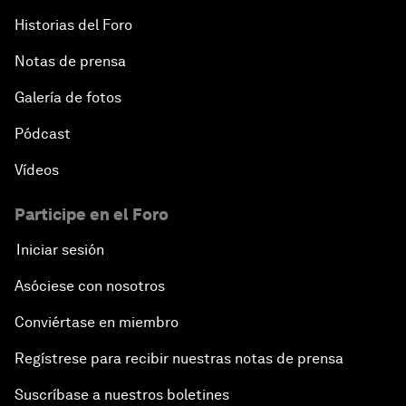
An Insight, An Idea with Matt Damon and Gary
Historias del Foro
White
Notas de prensa
Outlook for the United States
Galería de fotos
Pódcast
Advancing the Sustainable Development Agenda
Vídeos
Artificial Intelligence
Participe en el Foro
A Conversation with Adel Al Jubeir on Middle East
Iniciar sesión
Security
Asóciese con nosotros
Powering Africa
Conviértase en miembro
Regístrese para recibir nuestras notas de prensa
An Insight, An Idea with Shakira
Suscríbase a nuestros boletines