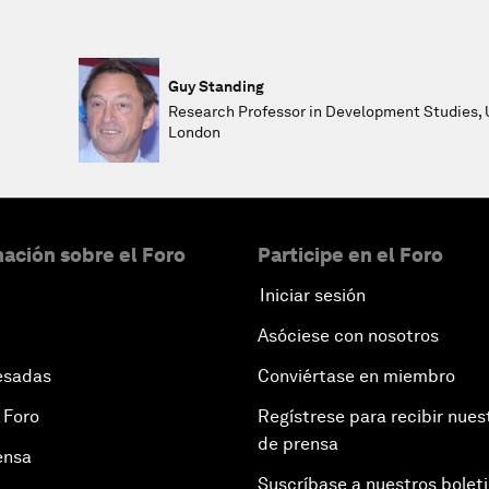
Guy Standing
Research Professor in Development Studies, U
London
ación sobre el Foro
Participe en el Foro
Iniciar sesión
Asóciese con nosotros
esadas
Conviértase en miembro
 Foro
Regístrese para recibir nues
de prensa
ensa
Suscríbase a nuestros bolet