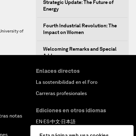
Strategic Update: The Future of
Energy
Fourth Industrial Revolution: The
niversity of
Impact on Women
Welcoming Remarks and Special
Address
Enlaces directos
Opening Plenary with Xi Jinping,
President of the People’s Republic
La sostenibilidad en el Foro
of China
Carreras profesionales
What Is it to Be Human in the
Fourth Industrial Revolution?
Ediciones en otros idiomas
tras notas
EN
ES
中文
日本語
▪
▪
▪
An Insight, An Idea with Matt
Damon and Gary White
ines
Esta página web usa cookies