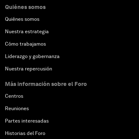
Preventing Future Shocks
Quiénes somos
Quiénes somos
A New Climate for Doing Business
Nuestra estrategia
The Digital Transformation of Industries
Cómo trabajamos
Issue Briefing: Diversity Barriers in Emerging
Liderazgo y gobernanza
Markets
Nuestra repercusión
Hoping for Prosperity: Reflections on Flight and
Más información sobre el Foro
Migration to Europe
Centros
The Promise of Progress
Reuniones
The State of Artificial Intelligence
Partes interesadas
Historias del Foro
Making Music across Borders with Yo-Yo Ma