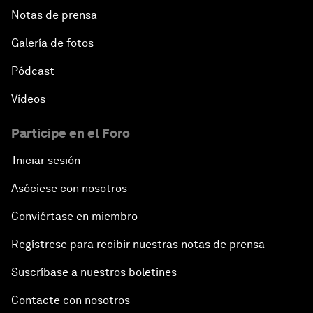
Notas de prensa
An Insight, An Idea with Yao Chen
Galería de fotos
Next Steps for Iran and the World
Pódcast
Vídeos
China's Business Context
Participe en el Foro
A World without Work?
Iniciar sesión
The Future of Made in China
Asóciese con nosotros
Conviértase en miembro
The Growth Illusion
Regístrese para recibir nuestras notas de prensa
Creating 75 Million Entrepreneurs: Is this
Suscríbase a nuestros boletines
Possible?
Contacte con nosotros