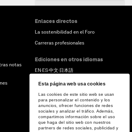
Issue Briefing: Diversity Barriers in
Emerging Markets
Enlaces directos
Hoping for Prosperity: Reflections
La sostenibilidad en el Foro
on Flight and Migration to Europe
Carreras profesionales
The Promise of Progress
Ediciones en otros idiomas
tras notas
EN
ES
中文
日本語
The State of Artificial Intelligence
▪
▪
▪
ines
Esta página web usa cookies
Making Music across Borders with
Yo-Yo Ma
Las cookies de este sitio web se usan
para personalizar el contenido y los
anuncios, ofrecer funciones de redes
An Insight, An Idea with Yao Chen
sociales y analizar el tráfico. Además,
compartimos información sobre el uso
que haga del sitio web con nuestros
Next Steps for Iran and the World
partners de redes sociales, publicidad y