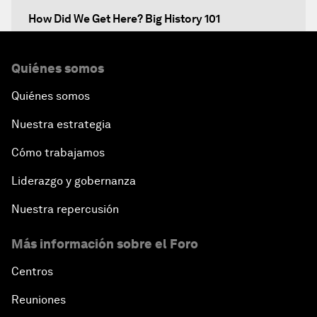
How Did We Get Here? Big History 101
What's Next? A Climate for Action
Quiénes somos
Quiénes somos
An Insight, An Idea with Martin Wolf
Nuestra estrategia
Inclusive Growth in the Digital Age
Cómo trabajamos
Closing the Infrastructure Gap
Liderazgo y gobernanza
Nuestra repercusión
The New Banking Context
Más información sobre el Foro
Forum Debate: The Price of Instability
Centros
Transformational Leadership
Reuniones