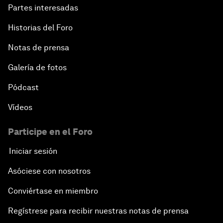
Partes interesadas
Transformational Leadership
Historias del Foro
Volatility as the New Normal
Notas de prensa
An Insight, An Idea with Queen Rania
Galería de fotos
Pódcast
Religion: A Pretext for Conflict?
Vídeos
An Insight, An Idea with Andrea Bocelli
Participe en el Foro
The End of Blindness
Iniciar sesión
Asóciese con nosotros
The Geo-Economics of Energy
Conviértase en miembro
China’s Impact as a Global Investor
Regístrese para recibir nuestras notas de prensa