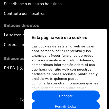
Forum Debate: Leadership in Crisis
Suscríbase a nuestros boletines
Contacte con nosotros
Global Health Security
Enlaces directos
The Future of Ukraine
La sostenibilidad en el Foro
Esta página web usa cookies
Turkey's Vision for the G20
Carreras profesionales
Las cookies de este sitio web se usan
para personalizar el contenido y los
anuncios, ofrecer funciones de redes
The End of Antibiotics
Ediciones en otros idiomas
sociales y analizar el tráfico. Además,
compartimos información sobre el uso
EN
ES
中文
日本語
▪
▪
▪
Achieving Africa’s Growth Agenda
que haga del sitio web con nuestros
partners de redes sociales, publicidad y
análisis web, quienes pueden
Forum Debate: Global Financial Stability
combinarla con otra información que les
haya proporcionado o que hayan
recopilado a partir del uso que haya
Denegar
The Latin America Context
hecho de sus servicios.
Política de privacidad y normas de uso
Permitir todas