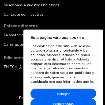
Forum Debate: Leadership in Crisis
Suscríbase a nuestros boletines
Contacte con nosotros
Global Health Security
Enlaces directos
The Future of Ukraine
La sostenibilidad en el Foro
Esta página web usa cookies
Turkey's Vision for the G20
Carreras profesionales
Las cookies de este sitio web se usan
para personalizar el contenido y los
anuncios, ofrecer funciones de redes
The End of Antibiotics
Ediciones en otros idiomas
sociales y analizar el tráfico. Además,
compartimos información sobre el uso
EN
ES
中文
日本語
▪
▪
▪
Achieving Africa’s Growth Agenda
que haga del sitio web con nuestros
partners de redes sociales, publicidad y
análisis web, quienes pueden
Forum Debate: Global Financial Stability
combinarla con otra información que les
haya proporcionado o que hayan
recopilado a partir del uso que haya
Denegar
The Latin America Context
hecho de sus servicios.
Política de privacidad y normas de uso
Permitir todas