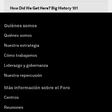
How Did We Get Here? Big History 101
What's Next? A Climate for Action
Quiénes somos
Quiénes somos
An Insight, An Idea with Martin Wolf
Nuestra estrategia
Inclusive Growth in the Digital Age
Cómo trabajamos
Closing the Infrastructure Gap
Liderazgo y gobernanza
Nuestra repercusión
The New Banking Context
Más información sobre el Foro
Forum Debate: The Price of Instability
Centros
Transformational Leadership
Reuniones