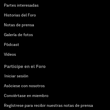
Partes interesadas
Transformational Leadership
Historias del Foro
Volatility as the New Normal
Notas de prensa
An Insight, An Idea with Queen Rania
Galería de fotos
Pódcast
Religion: A Pretext for Conflict?
Vídeos
An Insight, An Idea with Andrea Bocelli
Participe en el Foro
The End of Blindness
Iniciar sesión
Asóciese con nosotros
The Geo-Economics of Energy
Conviértase en miembro
China’s Impact as a Global Investor
Regístrese para recibir nuestras notas de prensa