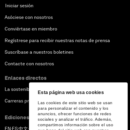
The End of Blindness
Iniciar sesión
Asóciese con nosotros
The Geo-Economics of Energy
Conviértase en miembro
China’s Impact as a Global Investor
Regístrese para recibir nuestras notas de prensa
Forum Debate: Leadership in Crisis
Suscríbase a nuestros boletines
Contacte con nosotros
Global Health Security
Enlaces directos
The Future of Ukraine
La sostenibilidad en el Foro
Esta página web usa cookies
Turkey's Vision for the G20
Carreras profesionales
Las cookies de este sitio web se usan
para personalizar el contenido y los
anuncios, ofrecer funciones de redes
The End of Antibiotics
Ediciones en otros idiomas
sociales y analizar el tráfico. Además,
compartimos información sobre el uso
EN
ES
中文
日本語
▪
▪
▪