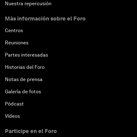
Nuestra repercusión
The New Banking Context
Más información sobre el Foro
Forum Debate: The Price of Instability
Centros
Transformational Leadership
Reuniones
Partes interesadas
Transformational Leadership
Historias del Foro
Volatility as the New Normal
Notas de prensa
An Insight, An Idea with Queen Rania
Galería de fotos
Pódcast
Religion: A Pretext for Conflict?
Vídeos
An Insight, An Idea with Andrea Bocelli
Participe en el Foro