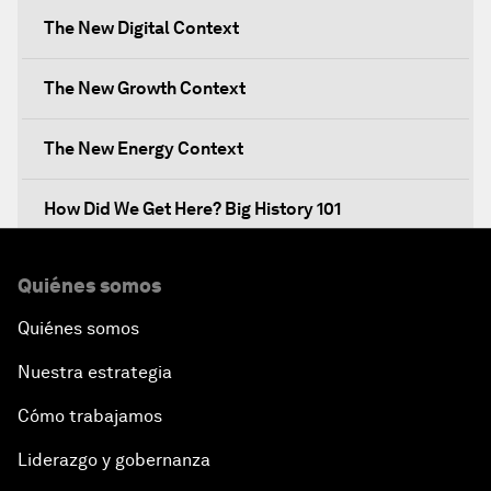
The New Digital Context
The New Growth Context
The New Energy Context
How Did We Get Here? Big History 101
What's Next? A Climate for Action
Quiénes somos
Quiénes somos
An Insight, An Idea with Martin Wolf
Nuestra estrategia
Inclusive Growth in the Digital Age
Cómo trabajamos
Closing the Infrastructure Gap
Liderazgo y gobernanza