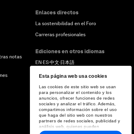
Enlaces directos
The New Banking Context
La sostenibilidad en el Foro
Forum Debate: The Price of
Carreras profesionales
Instability
Ediciones en otros idiomas
Transformational Leadership
tras notas
EN
ES
中文
日本語
▪
▪
▪
Transformational Leadership
ines
Esta página web usa cookies
Volatility as the New Normal
Las cookies de este sitio web se usan
para personalizar el contenido y los
anuncios, ofrecer funciones de redes
An Insight, An Idea with Queen
sociales y analizar el tráfico. Además,
Rania
compartimos información sobre el uso
que haga del sitio web con nuestros
partners de redes sociales, publicidad y
Religion: A Pretext for Conflict?
análisis web, quienes pueden
combinarla con otra información que les