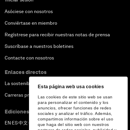
Asóciese con nosotros
Conviértase en miembro
Regístrese para recibir nuestras notas de prensa
Suscríbase a nuestros boletines
Contacte con nosotros
Enlaces directos
La sostenibilidad en el Foro
Esta página web usa cookies
Carreras profesionales
Las cookies de este sitio web se usan
para personalizar el contenido y los
anuncios, ofrecer funciones de redes
Ediciones en otros idiomas
sociales y analizar el tráfico. Además,
compartimos información sobre el uso
EN
ES
中文
日本語
▪
▪
▪
que haga del sitio web con nuestros