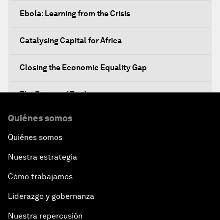
Ebola: Learning from the Crisis
Catalysing Capital for Africa
Closing the Economic Equality Gap
The Future of Trade
Quiénes somos
Meeting the Development Challenge
Quiénes somos
Meeting the Food Challenge
Nuestra estrategia
Migration Inside and Outside Africa
Cómo trabajamos
Liderazgo y gobernanza
Silencing the Gun
Nuestra repercusión