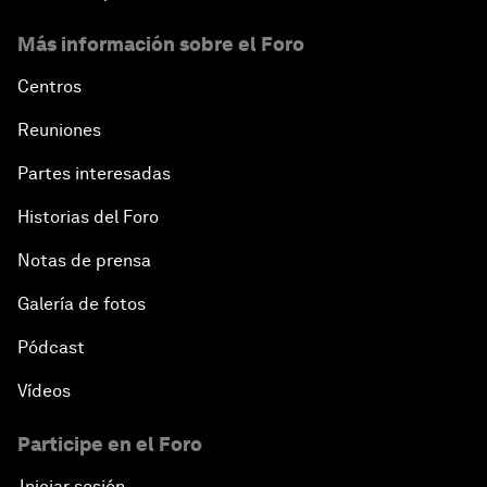
Meeting the Infrastructure Challenge
Más información sobre el Foro
Powering Africa
Centros
Reuniones
Future of Technology
Partes interesadas
Africa Economic Outlook
Historias del Foro
Notas de prensa
Closing Remarks
Galería de fotos
Pódcast
Vídeos
Participe en el Foro
Iniciar sesión