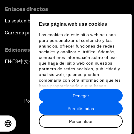
Enlaces directos
La sostenibilidad en el Foro
Esta página web usa cookies
Carreras profesionales
Las cookies de este sitio web se usan
para personalizar el contenido y los
anuncios, ofrecer funciones de redes
Ediciones en otros idiomas
sociales y analizar el tráfico. Además,
compartimos información sobre el uso
EN
ES
中文
日本語
▪
▪
▪
que haga del sitio web con nuestros
partners de redes sociales, publicidad y
análisis web, quienes pueden
combinarla con otra información que les
haya proporcionado o que hayan
recopilado a partir del uso que haya
Denegar
hecho de sus servicios.
Política de privacidad y normas de uso
Permitir todas
Sitemap
Personalizar
©
2026
Foro Económico Mundial
EN
ES
中文
日本語