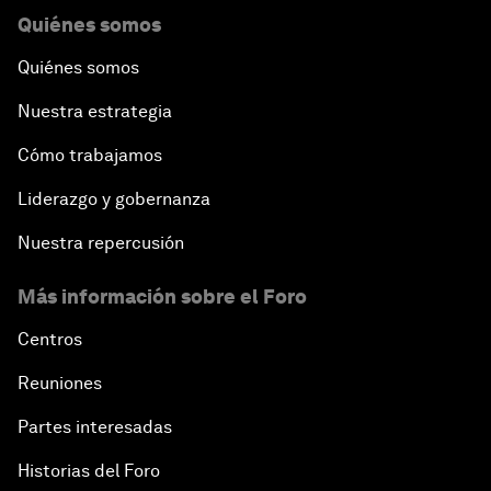
Partnering for Prosperity
Quiénes somos
Quiénes somos
Investing in Health
Nuestra estrategia
Private Sector, Public Works
Cómo trabajamos
Young and Restless
Liderazgo y gobernanza
Nuestra repercusión
From 2015 to 2063: Accelerating Africa's
Transformation
Más información sobre el Foro
An Insight, An Idea with Tony Elumelu
Centros
Reuniones
Global Growth Companies Award Ceremony
Partes interesadas
Engaging in Energy
Historias del Foro