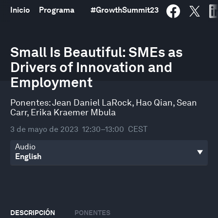
Inicio
Programa
#
GrowthSummit23
0
seconds
Small Is Beautiful: SMEs as
of
Drivers of Innovation and
31
minutes,
Employment
48
seconds
Ponentes:
Jean Daniel LaRock
,
Hao Qian
,
Sean
Carr
,
Erika Kraemer Mbula
3 de mayo de 2023
12:30–13:00
CEST
Audio
DESCRIPCIÓN
PONENTES