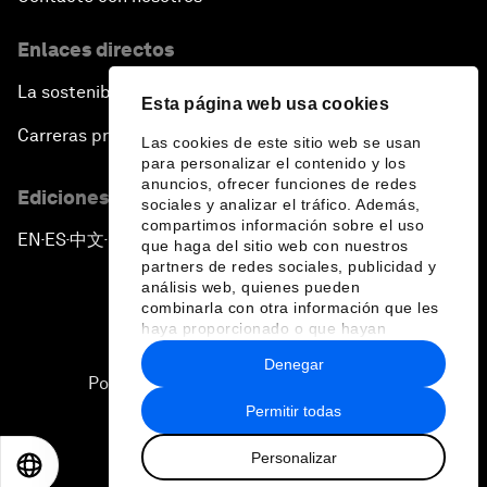
Enlaces directos
La sostenibilidad en el Foro
Esta página web usa cookies
Carreras profesionales
Las cookies de este sitio web se usan
para personalizar el contenido y los
anuncios, ofrecer funciones de redes
Ediciones en otros idiomas
sociales y analizar el tráfico. Además,
compartimos información sobre el uso
EN
ES
中文
日本語
▪
▪
▪
que haga del sitio web con nuestros
partners de redes sociales, publicidad y
análisis web, quienes pueden
combinarla con otra información que les
haya proporcionado o que hayan
recopilado a partir del uso que haya
Denegar
hecho de sus servicios.
Política de privacidad y normas de uso
Permitir todas
Sitemap
Personalizar
©
2026
Foro Económico Mundial
EN
ES
中文
日本語