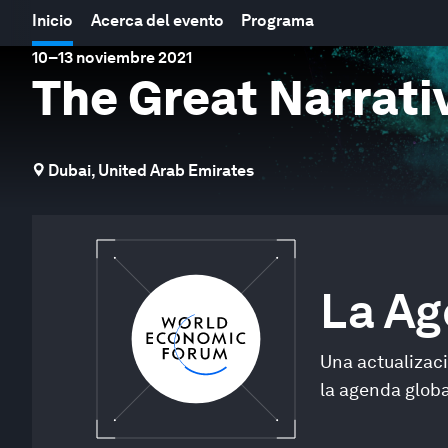
Inicio
Acerca del evento
Programa
10
–
13 noviembre 2021
The Great Narrati
Dubai, United Arab Emirates
La A
Una actualizac
la agenda globa