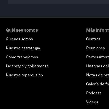
0
seconds
of
Quiénes somos
Más inform
46
minutes,
27
Quiénes somos
Centros
seconds
Volume
90%
Nuestra estrategia
Reuniones
Cómo trabajamos
Partes inter
Liderazgo y gobernanza
Historias del
Nuestra repercusión
Notas de pr
Galería de f
Pódcast
Vídeos