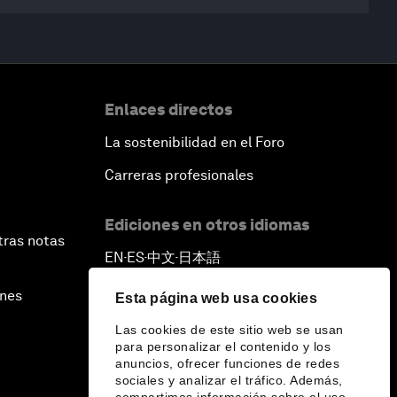
Enlaces directos
La sostenibilidad en el Foro
Carreras profesionales
Ediciones en otros idiomas
tras notas
EN
ES
中文
日本語
▪
▪
▪
ines
Esta página web usa cookies
Las cookies de este sitio web se usan
para personalizar el contenido y los
anuncios, ofrecer funciones de redes
sociales y analizar el tráfico. Además,