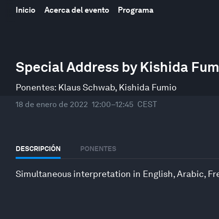
Inicio
Acerca del evento
Programa
0
seconds
Special Address by Kishida Fum
of
42
minutes,
Ponentes:
Klaus Schwab
,
Kishida Fumio
27
seconds
Volume
18 de enero de 2022
12:00–12:45
CEST
90%
DESCRIPCIÓN
PONENTES
Simultaneous interpretation in English, Arabic, 