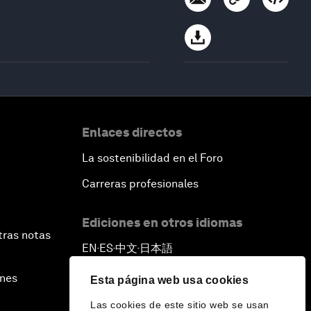
Enlaces directos
La sostenibilidad en el Foro
Carreras profesionales
Ediciones en otros idiomas
tras notas
EN
ES
中文
日本語
▪
▪
▪
ines
Esta página web usa cookies
Las cookies de este sitio web se usan