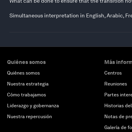
What can be done to ensure that the transition not
Simultaneous interpretation in English, Arabic, 
Quiénes somos
Más inform
Quiénes somos
Centros
Nuestra estrategia
Reuniones
Cómo trabajamos
Partes inter
Liderazgo y gobernanza
Historias del
Nuestra repercusión
Notas de pr
Galería de f