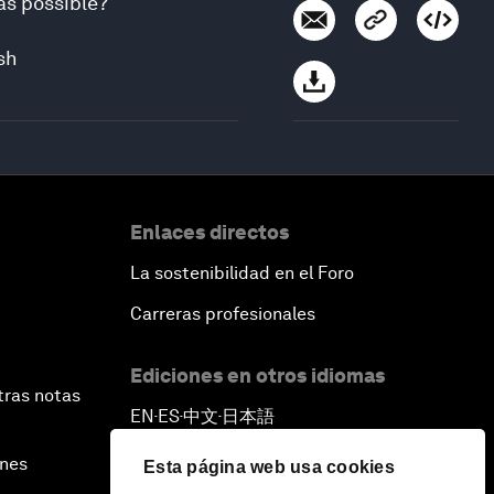
as possible?
sh
Enlaces directos
La sostenibilidad en el Foro
Carreras profesionales
Ediciones en otros idiomas
tras notas
EN
ES
中文
日本語
▪
▪
▪
ines
Esta página web usa cookies