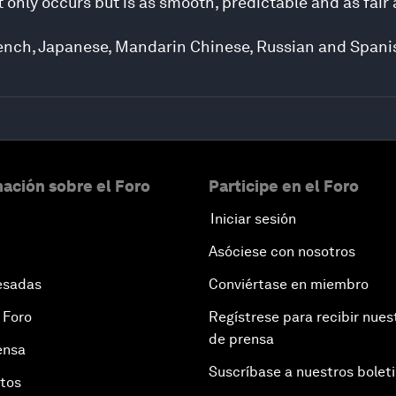
 only occurs but is as smooth, predictable and as fair 
French, Japanese, Mandarin Chinese, Russian and Spani
ación sobre el Foro
Participe en el Foro
Iniciar sesión
Asóciese con nosotros
esadas
Conviértase en miembro
 Foro
Regístrese para recibir nues
de prensa
ensa
Suscríbase a nuestros bolet
otos