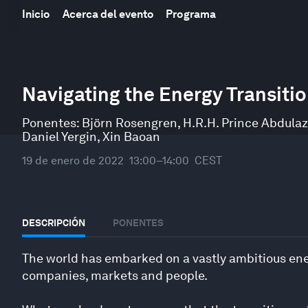
Inicio
Acerca del evento
Programa
0
seconds
Navigating the Energy Transiti
of
53
minutes,
Ponentes:
Björn Rosengren
,
H.R.H. Prince Abdulaz
5
Daniel Yergin
,
Xin Baoan
seconds
Volume
90%
19 de enero de 2022
13:00–14:00
CEST
DESCRIPCIÓN
PONENTES
The world has embarked on a vastly ambitious energ
companies, markets and people.